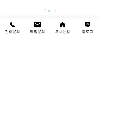
E-mail
info@thesolutions.kr
전화문의
메일문의
오시는길
블로그
Contact us
T
:
02-6081-8700
F
:
02-6081-8701
견적·상담 문의
성함
회사명
이메일
연락처
문의 내용을 작성해 주세요.