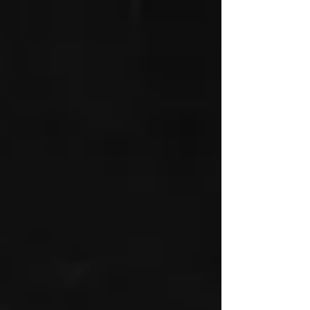
능, CH2010은 가스 퍼징 불가능 - 멤브레인 노출 지름 :
16mm - 전극 지름에 따라 뚜껑 타공 가능 - 전극 별도 구
매 - 양이온교환막/음이온교환막/바이폴라막 별도 판매 -
관련 블로그 연결 제품문의 - 담당자 : 정원재 차장 - 전화번
호 : 02-6081-8700 - 이메일 :
wjjung@thesolutions.kr