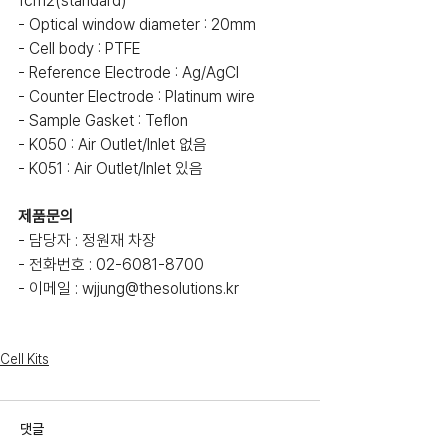
1cm2(standard)
- Optical window diameter : 20mm
- Cell body : PTFE
- Reference Electrode : Ag/AgCl
- Counter Electrode : Platinum wire
- Sample Gasket : Teflon
- K050 : Air Outlet/Inlet 없음
- K051 : Air Outlet/Inlet 있음
제품문의
- 담당자 : 정원재 차장
- 전화번호 : 02-6081-8700
- 이메일 : wjjung@thesolutions.kr
Cell Kits
댓글