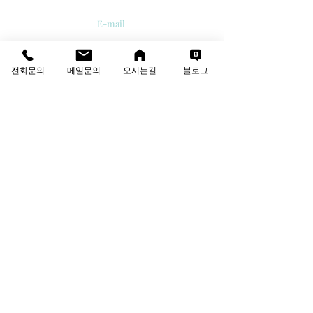
E-mail
info@thesolutions.kr
전화문의
메일문의
오시는길
블로그
Contact us
T
:
02-6081-8700
F
:
02-6081-8701
견적·상담 문의
성함
회사명
이메일
연락처
문의 내용을 작성해 주세요.