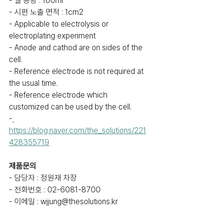
- 셀 용량 : 100ml
- 시편 노출 면적 : 1cm2
- Applicable to electrolysis or 
electroplating experiment
- Anode and cathod are on sides of the 
cell.
- Reference electrode is not required at 
the usual time.
- Reference electrode which 
customized can be used by the cell.
-
https://blog.naver.com/the_solutions/221
428355719
제품문의
- 담당자 : 정원재 차장
- 전화번호 : 02-6081-8700
- 이메일 : wjjung@thesolutions.kr