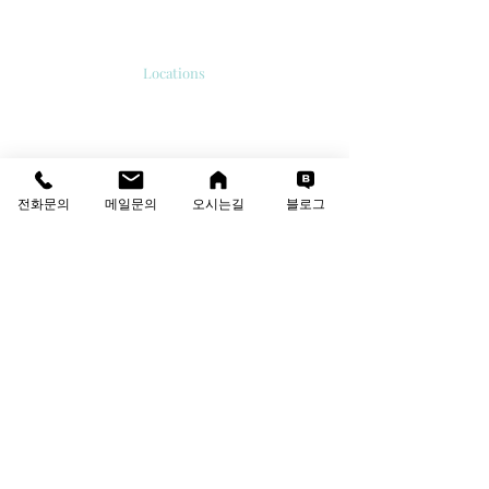
오시는길
Locations
서울시 강서구 공항대로 213
'보타닉 파크타워 2' 510호.
E-mail
info@thesolutions.kr
전화문의
메일문의
오시는길
블로그
Contact us
T
:
02-6081-8700
F
:
02-6081-8701
견적·상담 문의
성함
회사명
이메일
연락처