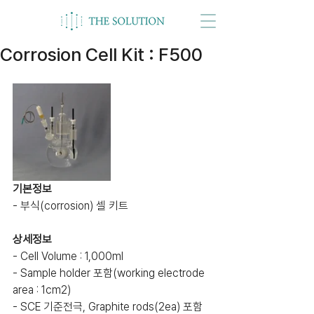
Corrosion Cell Kit : F500
기본정보
- 부식(corrosion) 셀 키트
상세정보
- Cell Volume : 1,000ml
- Sample holder 포함(working electrode 
area : 1cm2)
- SCE 기준전극, Graphite rods(2ea) 포함