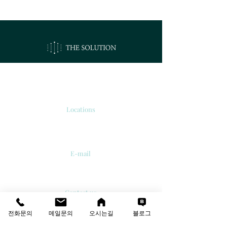
오시는길
Locations
서울시 강서구 공항대로 213
'보타닉 파크타워 2' 510호.
E-mail
info@thesolutions.kr
Contact us
T
:
02-6081-8700
F
:
02-6081-8701
전화문의
메일문의
오시는길
블로그