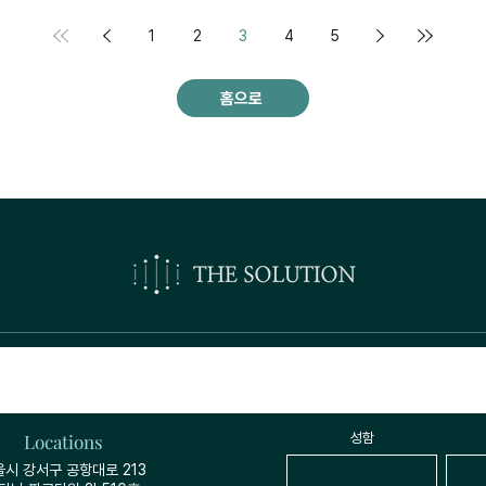
1
2
3
4
5
홈으로
오시는길
견적·상담 
Locations
성함
울시 강서구 공항대로 213