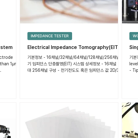
IMPEDANCE TESTER
WO
ystem
Electrical Impedance Tomography(EIT)
Sin
ctrode
기본정보 - 16채널/32채널/64채널/128채널/256채널 전
기본정보
 than 1μm -
기 임피던스 단층촬영(EIT) 시스템 상세정보 - 16채널 - 최
lev
대 256채널 구성 - 전기전도도 혹은 임피던스 값 2D/3D
- Ti
로 출력 - 원형 또는 정사각형 샘플 이미징 - 주파수 범위 :
:...
100Hz ~ 1MHz - 전류 범위 : 100nA ~ 10mA peak
amplitude - 수조 별도 구매 가능 - 관련 동영상 :
https://blog.naver.com/the_solutions/221812470
540 제품문의 - 담당자 : 정원재 차장 - 전화번호 : 02-
6081-8700 - 이메일 : wjjung@thesolutions.kr