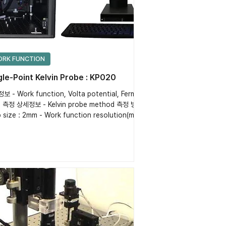
RK FUNCTION
gle-Point Kelvin Probe : KP020
 - Work function, Volta potential, Fermi
el 측정 상세정보 - Kelvin probe method 측정 방식
p size : 2mm - Work function resolution(mV)