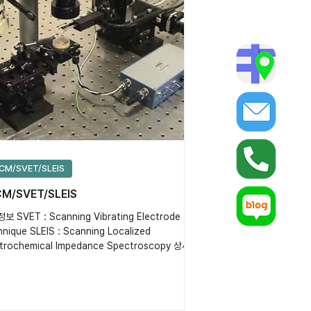
CM/SVET/SLEIS
M/SVET/SLEIS
보 SVET : Scanning Vibrating Electrode
nique SLEIS : Scanning Localized
ctrochemical Impedance Spectroscopy 상세정
편의 표면 volatge...