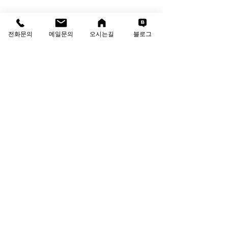
info@thesolutions.kr
Contact us
전화문의
메일문의
오시는길
블로그
T
:
02-6081-8700
F
:
02-6081-8701
견적·상담 문의
성함
회사명
이메일
연락처
문의 내용을 작성해 주세요.