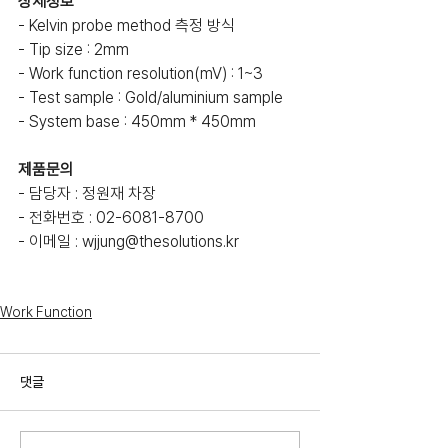
상세정보
- Kelvin probe method 측정 방식
- Tip size : 2mm
- Work function resolution(mV) : 1~3
- Test sample : Gold/aluminium sample
- System base : 450mm * 450mm
제품문의
- 담당자 : 정원재 차장
- 전화번호 : 02-6081-8700
- 이메일 : wjjung@thesolutions.kr
Work Function
댓글