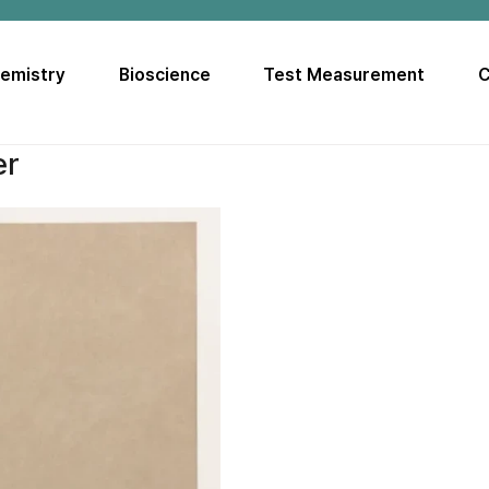
hemistry
Bioscience
Test Measurement
C
er