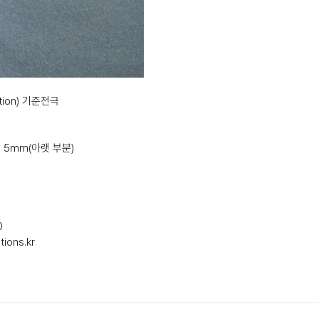
lution) 기준전극
, 5mm(아랫 부분)
0
ions.kr