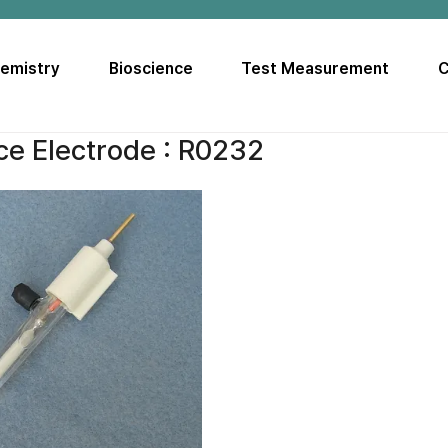
hemistry
Bioscience
Test Measurement
C
ce Electrode : R0232