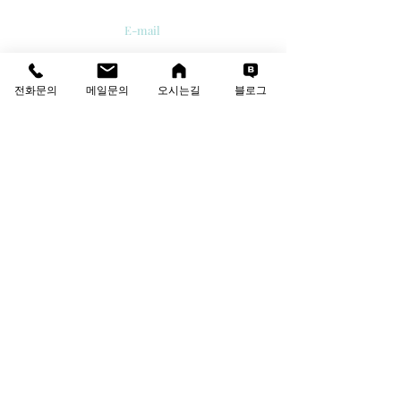
E-mail
info@thesolutions.kr
전화문의
메일문의
오시는길
블로그
Contact us
T
:
02-6081-8700
F
:
02-6081-8701
견적·상담 문의
성함
회사명
이메일
연락처
문의 내용을 작성해 주세요.