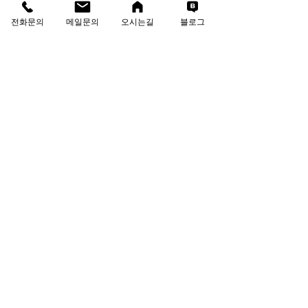
Contact us
전화문의
메일문의
오시는길
블로그
T
:
02-6081-8700
F
:
02-6081-8701
견적·상담 문의
성함
회사명
이메일
연락처
문의 내용을 작성해 주세요.
보내기