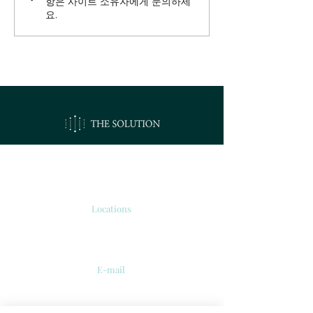
항은 사이트 소유자에게 문의하세
요.
오시는길
Locations
서울시 강서구 공항대로 213
'보타닉 파크타워 2' 510호.
E-mail
info@thesolutions.kr