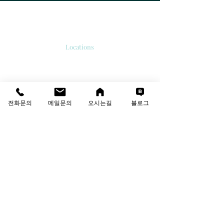
오시는길
Locations
서울시 강서구 공항대로 213
'보타닉 파크타워 2' 510호.
E-mail
info@thesolutions.kr
전화문의
메일문의
오시는길
블로그
Contact us
T
:
02-6081-8700
F
:
02-6081-8701
견적·상담 문의
성함
회사명