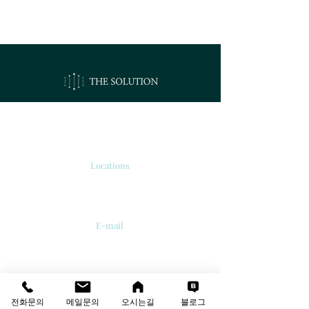
오시는길
Locations
서울시 강서구 공항대로 213
'보타닉 파크타워 2' 510호.
E-mail
info@thesolutions.kr
Contact us
T
:
02-6081-8700
전화문의
메일문의
오시는길
블로그
F
:
02-6081-8701