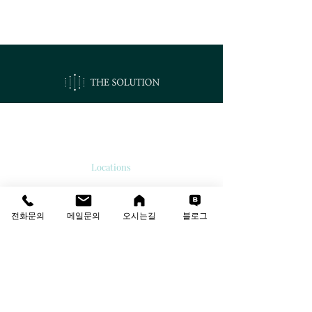
오시는길
Locations
서울시 강서구 공항대로 213
'보타닉 파크타워 2' 510호.
전화문의
메일문의
오시는길
블로그
E-mail
info@thesolutions.kr
Contact us
T
:
02-6081-8700
F
:
02-6081-8701