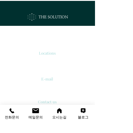
오시는길
Locations
서울시 강서구 공항대로 213
'보타닉 파크타워 2' 510호.
E-mail
info@thesolutions.kr
Contact us
T
:
02-6081-8700
F
:
02-6081-8701
전화문의
메일문의
오시는길
블로그