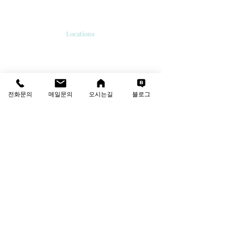
오시는길
Locations
서울시 강서구 공항대로 213
'보타닉 파크타워 2' 510호.
E-mail
info@thesolutions.kr
전화문의
메일문의
오시는길
블로그
Contact us
T
:
02-6081-8700
F
:
02-6081-8701
견적·상담 문의
성함
회사명
이메일
연락처