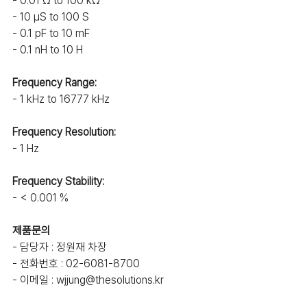
- 0.01 Ω to 100 kΩ
- 10 µS to 100 S
- 0.1 pF to 10 mF
- 0.1 nH to 10 H
Frequency Range:
- 1 kHz to 16777 kHz
Frequency Resolution:
- 1 Hz
Frequency Stability:
- < 0.001 %
제품문의
- 담당자 : 정원재 차장
- 전화번호 : 02-6081-8700
- 이메일 : wjjung@thesolutions.kr